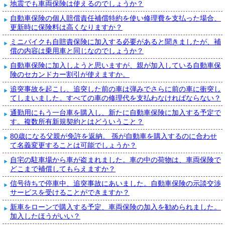
地震でも車両保険は使えるのでしょうか？
自動車保険の個人賠償責任補償特約を使い修理費を支払った場合、
更新時に保険料は高くなりますか？
ミニバイクも自賠責保険に加入する必要があると聞きましたが、補
償の内容は乗用車と同じなのでしょうか？
自動車保険に加入しようと思いますが、親が加入している自動車保
険のセカンドカー割引が使えますか。
追突事故を起こし、追突した前の車は弾みでさらに前の車に衝突し
てしまいました。すべての車の修理代を支払わなければならない？
通勤用にもう一台車を購入し、新たに自動車保険に加入する予定で
す。複数所有新規契約とはどういうこと？
80歳になる父親が免許を返納。 孫が自動車を購入するのに合わせ
て名義変更することは可能でしょうか？
自宅の駐車場から車が盗まれました。車の中の荷物は、車両保険で
どこまで補償してもらえますか？
信号待ちで停車中、追突事故にあいました。自動車保険の示談交渉
サービスを受けることができますか？
新車をローンで購入する予定、車両保険の加入を勧められました。
加入したほうがいい？