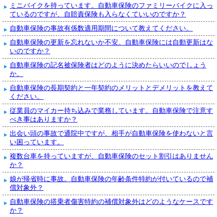
ミニバイクを持っています。自動車保険のファミリーバイクに入っ
ているのですが、自賠責保険も入らなくていいのですか？
自動車保険の事故有係数適用期間について教えてください。
自動車保険の更新を忘れないか不安。自動車保険には自動更新はな
いのですか？
自動車保険の記名被保険者はどのように決めたらいいのでしょう
か。
自動車保険の長期契約と一年契約のメリットとデメリットを教えて
ください。
従業員のマイカー持ち込みで業務しています。自動車保険で注意す
べき事はありますか？
出会い頭の事故で通院中ですが、相手が自動車保険を使わないと言
い困っています。
複数台車を持っていますが、自動車保険のセット割引はありません
か？
娘が帰省時に事故。自動車保険の年齢条件特約が付いているので補
償対象外？
自動車保険の搭乗者傷害特約の補償対象外はどのようなケースです
か？