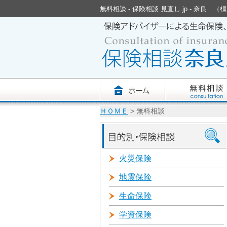
無料相談 - 保険相談 見直し.jp - 奈
ＨＯＭＥ
> 無料相談
火災保険
地震保険
生命保険
学資保険