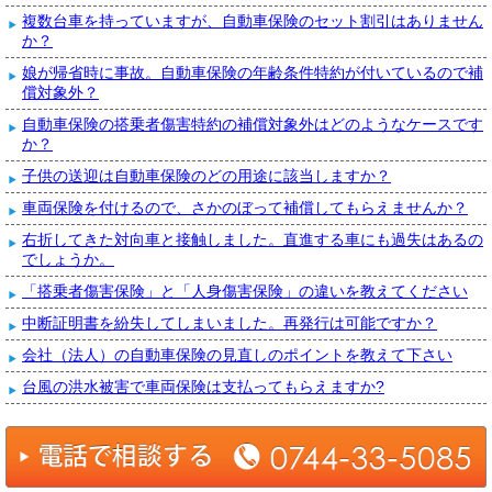
複数台車を持っていますが、自動車保険のセット割引はありません
か？
娘が帰省時に事故。自動車保険の年齢条件特約が付いているので補
償対象外？
自動車保険の搭乗者傷害特約の補償対象外はどのようなケースです
か？
子供の送迎は自動車保険のどの用途に該当しますか？
車両保険を付けるので、さかのぼって補償してもらえませんか？
右折してきた対向車と接触しました。直進する車にも過失はあるの
でしょうか。
「搭乗者傷害保険」と「人身傷害保険」の違いを教えてください
中断証明書を紛失してしまいました。再発行は可能ですか？
会社（法人）の自動車保険の見直しのポイントを教えて下さい
台風の洪水被害で車両保険は支払ってもらえますか?