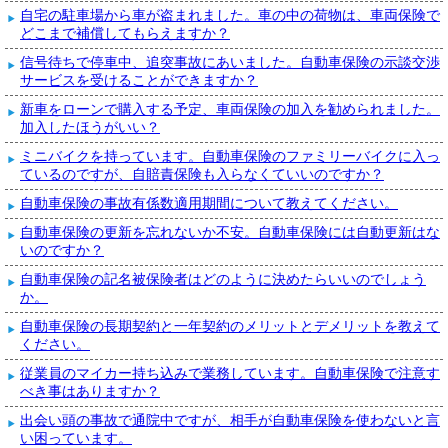
自宅の駐車場から車が盗まれました。車の中の荷物は、車両保険で
どこまで補償してもらえますか？
信号待ちで停車中、追突事故にあいました。自動車保険の示談交渉
サービスを受けることができますか？
新車をローンで購入する予定、車両保険の加入を勧められました。
加入したほうがいい？
ミニバイクを持っています。自動車保険のファミリーバイクに入っ
ているのですが、自賠責保険も入らなくていいのですか？
自動車保険の事故有係数適用期間について教えてください。
自動車保険の更新を忘れないか不安。自動車保険には自動更新はな
いのですか？
自動車保険の記名被保険者はどのように決めたらいいのでしょう
か。
自動車保険の長期契約と一年契約のメリットとデメリットを教えて
ください。
従業員のマイカー持ち込みで業務しています。自動車保険で注意す
べき事はありますか？
出会い頭の事故で通院中ですが、相手が自動車保険を使わないと言
い困っています。