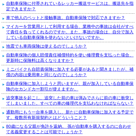
自動車保険に付帯されているレッカー搬送サービスは、搬送先を指
定できますか？
車で他人のペットと接触事故。自動車保険で対応できますか？
マイカーを営業用として利用する場合、業務中の事故は会社がすべ
て責任を負ってくれるのですか。また、事故の場合は、自分で加入
している自動車保険を使わないといけないですか。
地震でも車両保険は使えるのでしょうか？
自動車保険の個人賠償責任補償特約を使い修理費を支払った場合、
更新時に保険料は高くなりますか？
ミニバイクも自賠責保険に加入する必要があると聞きましたが、補
償の内容は乗用車と同じなのでしょうか？
自動車保険に加入しようと思いますが、親が加入している自動車保
険のセカンドカー割引が使えますか。
追突事故を起こし、追突した前の車は弾みでさらに前の車に衝突し
てしまいました。すべての車の修理代を支払わなければならない？
通勤用にもう一台車を購入し、新たに自動車保険に加入する予定で
す。複数所有新規契約とはどういうこと？
80歳になる父親が免許を返納。 孫が自動車を購入するのに合わせ
て名義変更することは可能でしょうか？