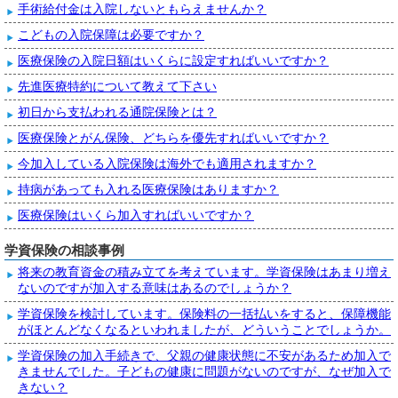
手術給付金は入院しないともらえませんか？
こどもの入院保障は必要ですか？
医療保険の入院日額はいくらに設定すればいいですか？
先進医療特約について教えて下さい
初日から支払われる通院保険とは？
医療保険とがん保険、どちらを優先すればいいですか？
今加入している入院保険は海外でも適用されますか？
持病があっても入れる医療保険はありますか？
医療保険はいくら加入すればいいですか？
学資保険の相談事例
将来の教育資金の積み立てを考えています。学資保険はあまり増え
ないのですが加入する意味はあるのでしょうか？
学資保険を検討しています。保険料の一括払いをすると、保障機能
がほとんどなくなるといわれましたが、どういうことでしょうか。
学資保険の加入手続きで、父親の健康状態に不安があるため加入で
きませんでした。子どもの健康に問題がないのですが、なぜ加入で
きない？