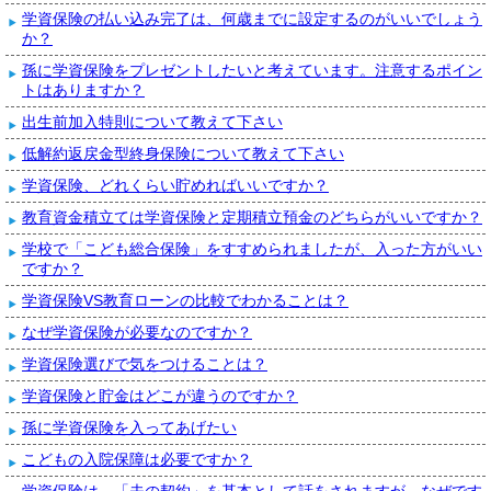
学資保険の払い込み完了は、何歳までに設定するのがいいでしょう
か？
孫に学資保険をプレゼントしたいと考えています。注意するポイン
トはありますか？
出生前加入特則について教えて下さい
低解約返戻金型終身保険について教えて下さい
学資保険、どれくらい貯めればいいですか？
教育資金積立ては学資保険と定期積立預金のどちらがいいですか？
学校で「こども総合保険」をすすめられましたが、入った方がいい
ですか？
学資保険VS教育ローンの比較でわかることは？
なぜ学資保険が必要なのですか？
学資保険選びで気をつけることは？
学資保険と貯金はどこが違うのですか？
孫に学資保険を入ってあげたい
こどもの入院保障は必要ですか？