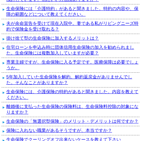
生命保険には「介護特約」があると聞きました。特約の内容や、保
障の範囲などについて教えてください。
夫が余命宣告を受けて現在入院中。妻である私がリビングニーズ特
約で保険金を受け取れる？
掛け捨て型の生命保険に加入するメリットは？
住宅ローンを申込み時に団体信用生命保険の加入を勧められまし
た。生命保険には複数加入していますが必要？
専業主婦ですが、生命保険に入る予定です。医療保障は必要でしょ
うか。
5年加入していた生命保険を解約。解約返戻金がありませんでし
た。そんなことがありますか？
生命保険には、介護保険の特約があると聞きました。内容を教えて
ください。
離婚後に支払った生命保険の保険料は、生命保険料控除の対象にな
りますか？
生命保険の「無選択型保険」のメリット・デメリットは何ですか？
保険に入れない職業があるそうですが、本当ですか？
生命保険でクーリングオフ出来ないケースを教えて下さい