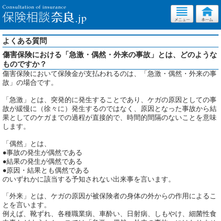
よくある質問
傷害保険における「急激・偶然・外来の事故」とは、どのような
ものですか？
傷害保険において保険金が支払われるのは、「急激・偶然・外来の事
故」の場合です。
「急激」とは、突発的に発生することであり、ケガの原因としての事
故が緩慢に（徐々に）発生するのではなく、原因となった事故から結
果としてのケガまでの過程が直接的で、時間的間隔のないことを意味
します。
「偶然」とは、
●事故の発生が偶然である
●結果の発生が偶然である
●原因・結果とも偶然である
のいずれかに該当する予知されない出来事を言います。
「外来」とは、ケガの原因が被保険者の身体の外からの作用によるこ
とを言います。
例えば、靴ずれ、各種職業病、車酔い、日射病、しもやけ、細菌性食