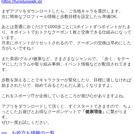
https://funpluswalk.jp/
まずアプリをダウンロードしたら、ご当地キャラを選択します。
次に簡単なプロフィール情報と歩数目標を設定したら準備OK。
あとは普通に歩くだけで1000歩ごとに1ポイントずつポイントがたま
り、８ポイントでおトクなクーポン１枚と交換できる仕組みになって
います。
月末にポイントがリセットされるので、クーポンの交換は早めにした
方がいいですね！
また美容/グルメ/健康など、さまざまなジャンルで、「歩く」をテー
マにしたコラムや取り組み事例、イベント情報などが配信されてきま
す。
歩数を加えることでキャラクターが変化したり、目標に達しなければ
励まされたりで、始めてみるとだんだん楽しくなりますよ。
これをスポーツ庁が企画しているところが遊び心がありますよね。
アプリをダウンロードして頂くと、すぐスタートできますので、ちょ
っとしたお遊びとお得なクーポンゲットで
「健康増進」
に繋がりま
す。
ぜひ一度お試しください。
<< お役立ち情報の一覧