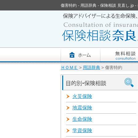
傷害特約 - 用語辞典 - 保険相談 見直し
ＨＯＭＥ
>
用語辞典
> 傷害特約
火災保険
地震保険
生命保険
学資保険